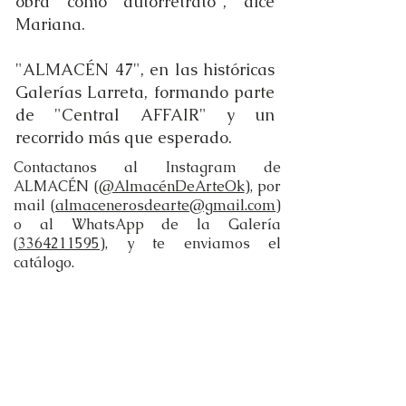
obra como autorretrato", dice
Mariana.
"ALMACÉN 47", en las históricas
Galerías Larreta, formando parte
de "Central AFFAIR" y un
recorrido más que esperado.
Contactanos al Instagram de
ALMACÉN (
@AlmacénDeArteOk
), por
mail (
almacenerosdearte@gmail.com
)
o al WhatsApp de la Galería
(
3364211595
), y te enviamos el
catálogo.
Te compartimos algunas imágenes
de la inauguración: