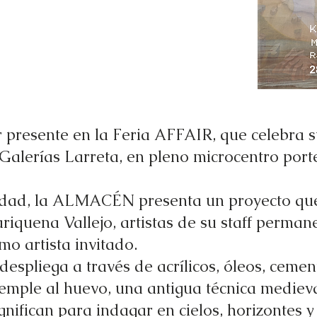
 presente en la Feria AFFAIR, que celebra s
s Galerías Larreta, en pleno microcentro port
idad, la ALMACÉN presenta un proyecto que
iquena Vallejo, artistas de su staff permane
o artista invitado.
espliega a través de acrílicos, óleos, cemen
temple al huevo, una antigua técnica mediev
gnifican para indagar en cielos, horizontes 